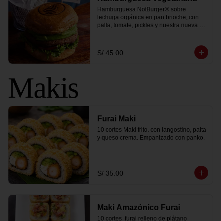
Hamburguesa NotBurger® sobre 
lechuga orgánica en pan brioche, con 
palta, tomate, pickles y nuestra nueva y 
sorprendente salsa golf vegana. Te la 
servimos con una porción de papa 
peruanita frita y 1 coca cola zero.
S/ 45.00
Makis
Furai Maki
10 cortes Maki frito. con langostino, palta 
y queso crema. Empanizado con panko.
S/ 35.00
Maki Amazónico Furai
10 cortes  furai relleno de plátano 