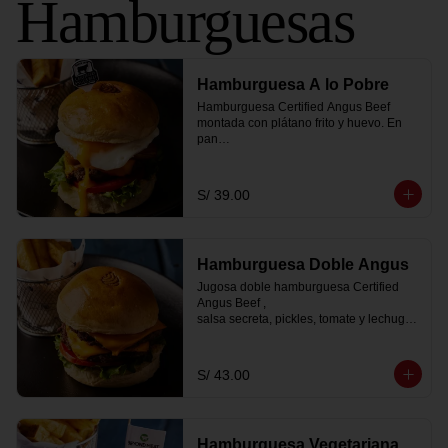
Hamburguesas
Hamburguesa A lo Pobre
Hamburguesa Certified Angus Beef 
montada con plátano frito y huevo. En 
pan

brioche dorado, lleva tomate, lechuga, 
salsa golf de la casa, queso cheddar y 
viene con

S/ 39.00
papas fritas peruanitas y 1 bebida coca 
cola zero.
Hamburguesa Doble Angus
Jugosa doble hamburguesa Certified 
Angus Beef ,

salsa secreta, pickles, tomate y lechugas 
acompañado

de papas fritas peruanitas y 1 coca cola 
zero
S/ 43.00
Hamburguesa Vegetariana