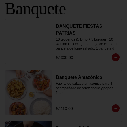
Banquete
BANQUETE FIESTAS
PATRIAS
10 tequeños (5 lomo + 5 burguer), 10 
wantan DOOMO, 1 bandeja de causa, 1 
bandeja de lomo saltado, 1 bandeja de 
papas crujientes, 1 bandeja de 
S/ 300.00
aeropuerto nikkei con charsiu, 1 bandeja 
de tallarín a la huancaína , 1 bandeja de 
ensalada DOOMO y 3 chichas de 1 litro.
Banquete Amazónico
Fuente de saltado amazónico para 4, 
acompañado de arroz criollo y papas 
fritas.
S/ 110.00