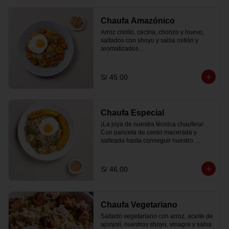
Chaufa Amazónico
Arroz criollo, cecina, chorizo y huevo, 
saltados con shoyu y salsa ostión y 
aromatizados 

con pachikay y aceite de ajonjolí. Se 
sirve con plátano bellaco frito y cebollita 
china.
S/ 45.00
Chaufa Especial
¡La joya de nuestra técnica chaufera! 
Con panceta de cerdo macerada y 
salteada hasta conseguir nuestro 
ahumadito único y bañada en salsa 
dulce a base de miso acompañado con 
langostinos y pollo.
S/ 46.00
Chaufa Vegetariano
Saltado vegetariano con arroz, aceite de 
ajonjolí, nuestros shoyu, vinagre y salsa 