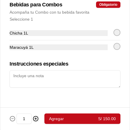
crema
Bebidas para Combos
Obligatorio
Porción tallarines en salsa blanca.
Acompaña tu Combo con tu bebida favorita
Seleccione 1
S/ 16.00
Chicha 1L
Política de
Porción de tallarines a la
Maracuyá 1L
huancaina
Cookies
Porción tallarines con salsa huancaína.
Instrucciones especiales
Haga clic en Aceptar para permitir que Justo use cookies
S/ 16.00
a fin de personalizar este sitio, publicar anuncios y medir
su eficiencia en otras apps y sitios web, incluidas las
redes sociales. Personalice sus preferencias en
Configuración de cookies. Conozca más sobre nuestra
Porción tallarines al pesto
Política de Cookies
.
Porción tallarines en salsa  pesto
Configuración de cookies
Aceptar
Agregar
S/ 150.00
S/ 16.00