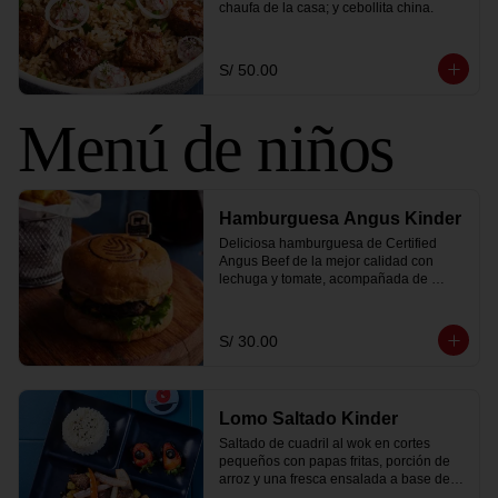
chaufa de la casa; y cebollita china.
S/ 50.00
Menú de niños
Hamburguesa Angus Kinder
Deliciosa hamburguesa de Certified 
Angus Beef de la mejor calidad con 
lechuga y tomate, acompañada de 
nuestra salsa secreta, pickles y papas 
fritas.
S/ 30.00
Lomo Saltado Kinder
Saltado de cuadril al wok en cortes 
pequeños con papas fritas, porción de 
arroz y una fresca ensalada a base de 
col y zanahoria.