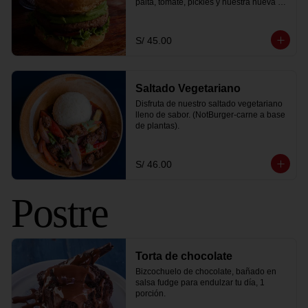
palta, tomate, pickles y nuestra nueva y 
sorprendente salsa golf vegana. Te la 
servimos con una porción de papa 
peruanita frita y 1 coca cola zero.
S/ 45.00
Saltado Vegetariano
Disfruta de nuestro saltado vegetariano 
lleno de sabor. (NotBurger-carne a base 
de plantas).
S/ 46.00
Postre
Torta de chocolate
Bizcochuelo de chocolate, bañado en 
salsa fudge para endulzar tu día, 1 
porción.