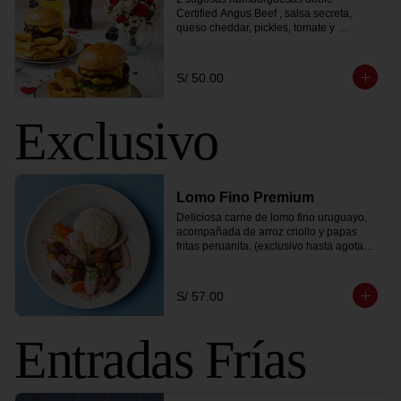
Certified Angus Beef , salsa secreta, 
queso cheddar, pickles, tomate y 
lechuga, acompañado de papas fritas 
peruanitas mas 2 bebidas a elección
S/ 50.00
Exclusivo
Lomo Fino Premium
Deliciosa carne de lomo fino uruguayo, 
acompañada de arroz criollo y papas 
fritas peruanita. (exclusivo hasta agotar 
stock)
S/ 57.00
Entradas Frías