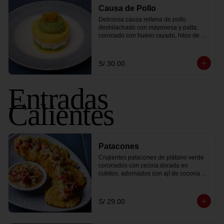
Causa de Pollo
Deliciosa causa rellena de pollo 
deshilachado con mayonesa y palta; 
coronado con huevo rayado, hilos de 
camote frito y lechuga.
S/ 30.00
Entradas
Calientes
Patacones
Crujientes patacones de plátano verde 
coronados con cecina dorada en 
cubitos. adornados con ají de cocona 
fresco y brotes de culantro.
S/ 29.00