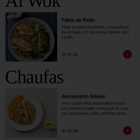
Al Wok
Filete de Pollo
Filete de pollo ahumadito, acompañado 
de lechuga, col, zanahoria, tomate, kiuri 
y palta.
S/ 37.00
Chaufas
Aeropuerto Nikkei
Arroz y fideo fritos ahumaditos al wok - 
con nuestro vinagre y shoyu de la casa - 
con langostinos, pollo, cebollita china, 
moyashi (frejolito chino), una tortilla 
montada y coronada con chalaquita y 
salsa tiradito.
S/ 46.00