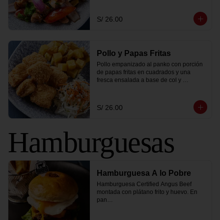
S/ 26.00
Pollo y Papas Fritas
Pollo empanizado al panko con porción 
de papas fritas en cuadrados y una 
fresca ensalada a base de col y 
zanahoria.
S/ 26.00
Hamburguesas
Hamburguesa A lo Pobre
Hamburguesa Certified Angus Beef 
montada con plátano frito y huevo. En 
pan

brioche dorado, lleva tomate, lechuga, 
salsa golf de la casa, queso cheddar y 