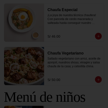
Chaufa Especial
¡La joya de nuestra técnica chaufera! 
Con panceta de cerdo macerada y 
salteada hasta conseguir nuestro 
ahumadito único y bañada en salsa 
dulce a base de miso acompañado con 
langostinos y pollo.
S/ 46.00
Chaufa Vegetariano
Saltado vegetariano con arroz, aceite de 
ajonjolí, nuestros shoyu, vinagre y salsa 
chaufa de la casa; y cebollita china.
S/ 50.00
Menú de niños