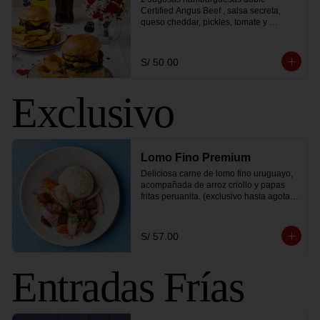
Certified Angus Beef , salsa secreta, 
queso cheddar, pickles, tomate y 
lechuga, acompañado de papas fritas 
peruanitas mas 2 bebidas a elección
S/ 50.00
Exclusivo
Lomo Fino Premium
Deliciosa carne de lomo fino uruguayo, 
acompañada de arroz criollo y papas 
fritas peruanita. (exclusivo hasta agotar 
stock)
S/ 57.00
Entradas Frías