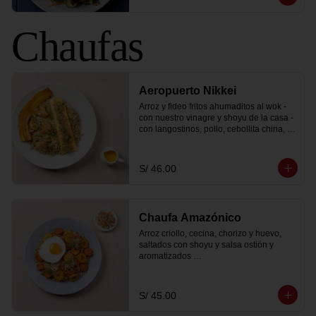
Chaufas
Aeropuerto Nikkei
Arroz y fideo fritos ahumaditos al wok - 
con nuestro vinagre y shoyu de la casa - 
con langostinos, pollo, cebollita china, 
moyashi (frejolito chino), una tortilla 
montada y coronada con chalaquita y 
salsa tiradito.
S/ 46.00
Chaufa Amazónico
Arroz criollo, cecina, chorizo y huevo, 
saltados con shoyu y salsa ostión y 
aromatizados 

con pachikay y aceite de ajonjolí. Se 
sirve con plátano bellaco frito y cebollita 
china.
S/ 45.00