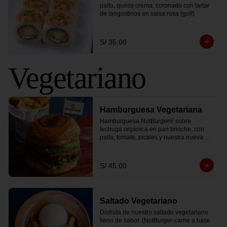
palta, queso crema, coronado con tartar 
de langostinos en salsa rosa (golf)
S/ 35.00
Vegetariano
Hamburguesa Vegetariana
Hamburguesa NotBurger® sobre 
lechuga orgánica en pan brioche, con 
palta, tomate, pickles y nuestra nueva y 
sorprendente salsa golf vegana. Te la 
servimos con una porción de papa 
peruanita frita y 1 coca cola zero.
S/ 45.00
Saltado Vegetariano
Disfruta de nuestro saltado vegetariano 
lleno de sabor. (NotBurger-carne a base 