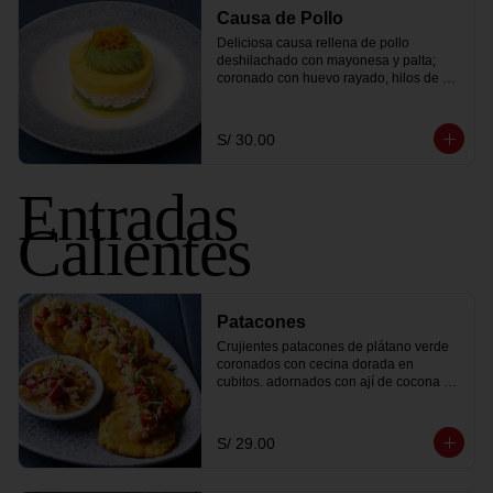
Causa de Pollo
Deliciosa causa rellena de pollo 
deshilachado con mayonesa y palta; 
coronado con huevo rayado, hilos de 
camote frito y lechuga.
S/ 30.00
Entradas
Calientes
Patacones
Crujientes patacones de plátano verde 
coronados con cecina dorada en 
cubitos. adornados con ají de cocona 
fresco y brotes de culantro.
S/ 29.00