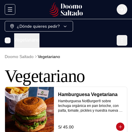
Abrir menu de navegación
Login
¿Dónde quieres pedir?
Vegetariano
Doomo Saltado
Vegetariano
Vegetariano
Hamburguesa Vegetariana
Hamburguesa NotBurger® sobre 
lechuga orgánica en pan brioche, con 
palta, tomate, pickles y nuestra nueva y 
sorprendente salsa golf vegana. Te la 
servimos con una porción de papa 
peruanita frita y 1 coca cola zero.
S/ 45.00