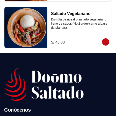
Saltado Vegetariano
Disfruta de nuestro saltado vegetariano 
lleno de sabor. (NotBurger-carne a base 
de plantas).
S/ 46.00
Conócenos