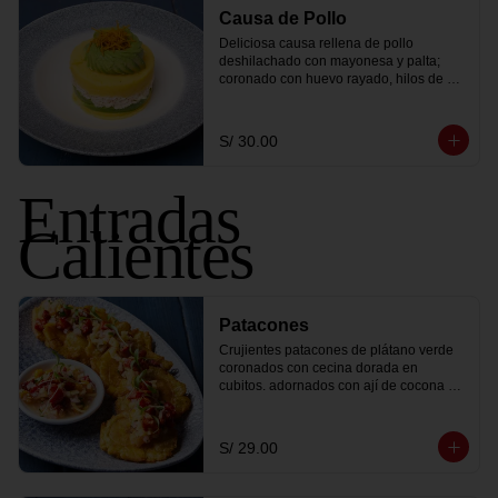
Causa de Pollo
Deliciosa causa rellena de pollo 
deshilachado con mayonesa y palta; 
coronado con huevo rayado, hilos de 
camote frito y lechuga.
S/ 30.00
Entradas
Calientes
Patacones
Crujientes patacones de plátano verde 
coronados con cecina dorada en 
cubitos. adornados con ají de cocona 
fresco y brotes de culantro.
S/ 29.00