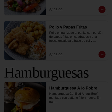
S/ 26.00
Pollo y Papas Fritas
Pollo empanizado al panko con porción 
de papas fritas en cuadrados y una 
fresca ensalada a base de col y 
zanahoria.
S/ 26.00
Hamburguesas
Hamburguesa A lo Pobre
Hamburguesa Certified Angus Beef 
montada con plátano frito y huevo. En 
pan

brioche dorado, lleva tomate, lechuga, 
salsa golf de la casa, queso cheddar y 