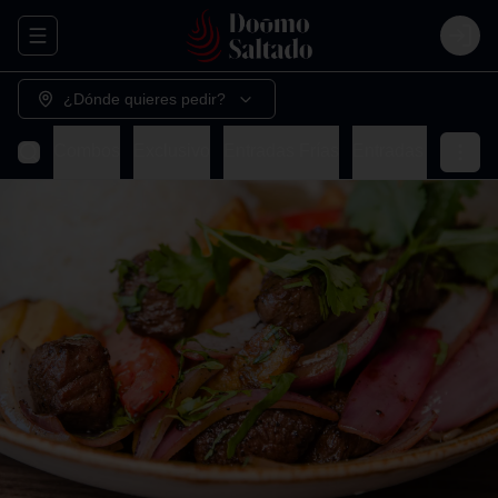
Abrir menu de navegación
Login
¿Dónde quieres pedir?
Combos
Exclusivo
Entradas Frías
Entradas Caliente