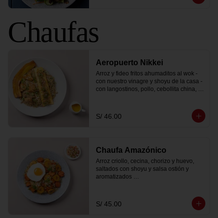
Chaufas
Aeropuerto Nikkei
Arroz y fideo fritos ahumaditos al wok - 
con nuestro vinagre y shoyu de la casa - 
con langostinos, pollo, cebollita china, 
moyashi (frejolito chino), una tortilla 
montada y coronada con chalaquita y 
salsa tiradito.
S/ 46.00
Chaufa Amazónico
Arroz criollo, cecina, chorizo y huevo, 
saltados con shoyu y salsa ostión y 
aromatizados 

con pachikay y aceite de ajonjolí. Se 
sirve con plátano bellaco frito y cebollita 
china.
S/ 45.00