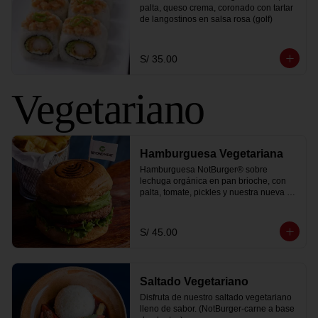
palta, queso crema, coronado con tartar 
de langostinos en salsa rosa (golf)
S/ 35.00
Vegetariano
Hamburguesa Vegetariana
Hamburguesa NotBurger® sobre 
lechuga orgánica en pan brioche, con 
palta, tomate, pickles y nuestra nueva y 
sorprendente salsa golf vegana. Te la 
servimos con una porción de papa 
peruanita frita y 1 coca cola zero.
S/ 45.00
Saltado Vegetariano
Disfruta de nuestro saltado vegetariano 
lleno de sabor. (NotBurger-carne a base 