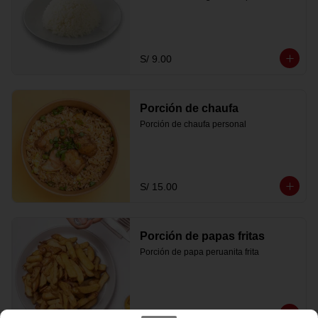
S/ 9.00
Porción de chaufa
Porción de chaufa personal
S/ 15.00
Porción de papas fritas
Porción de papa peruanita frita
S/ 14.00