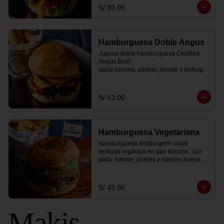
viene con

S/ 39.00
papas fritas peruanitas y 1 bebida coca 
cola zero.
Hamburguesa Doble Angus
Jugosa doble hamburguesa Certified 
Angus Beef ,

salsa secreta, pickles, tomate y lechugas 
acompañado

de papas fritas peruanitas y 1 coca cola 
zero
S/ 43.00
Hamburguesa Vegetariana
Hamburguesa NotBurger® sobre 
lechuga orgánica en pan brioche, con 
palta, tomate, pickles y nuestra nueva y 
sorprendente salsa golf vegana. Te la 
servimos con una porción de papa 
peruanita frita y 1 coca cola zero.
S/ 45.00
Makis