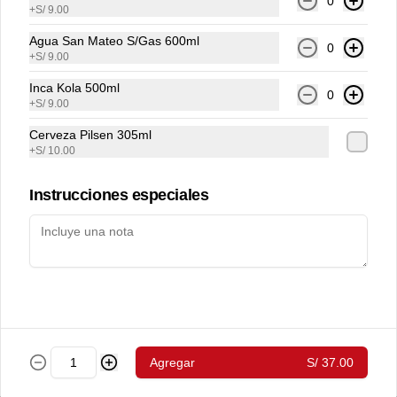
huancaina
0
+
S/ 9.00
Porción tallarines con salsa huancaína.
Agua San Mateo S/Gas 600ml
0
+
S/ 9.00
S/ 16.00
Inca Kola 500ml
0
+
S/ 9.00
Cerveza Pilsen 305ml
Política de
Porción tallarines al pesto
+
S/ 10.00
Porción tallarines en salsa  pesto
Cookies
Instrucciones especiales
Haga clic en Aceptar para permitir que Justo use cookies
S/ 16.00
a fin de personalizar este sitio, publicar anuncios y medir
su eficiencia en otras apps y sitios web, incluidas las
redes sociales. Personalice sus preferencias en
Configuración de cookies. Conozca más sobre nuestra
Política de Cookies
.
Configuración de cookies
Aceptar
Agregar
S/ 37.00