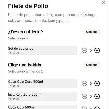
Filete de Pollo
Filete de pollo ahumadito, acompañado de lechuga,
Porción de plátano frito
col, zanahoria, tomate, kiuri y palta.
¿Desea cubierto?
Opcional
Seleccione 5
S/ 6.00
Set de cubiertos
0
+
S/ 1.00
Porción de tallarines a la
Elige una bebida
crema
Opcional
Porción tallarines en salsa blanca.
Seleccione al menos 1
Coca Cola Zero 500ml
0
+
S/ 9.00
S/ 16.00
Inca Kola Zero 500ml
0
+
S/ 9.00
Porción de tallarines a la
Coca Cola 500ml