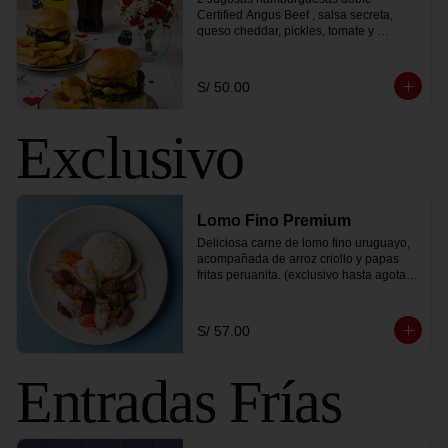
Certified Angus Beef , salsa secreta, 
queso cheddar, pickles, tomate y 
lechuga, acompañado de papas fritas 
peruanitas mas 2 bebidas a elección
S/ 50.00
Exclusivo
Lomo Fino Premium
Deliciosa carne de lomo fino uruguayo, 
acompañada de arroz criollo y papas 
fritas peruanita. (exclusivo hasta agotar 
stock)
S/ 57.00
Entradas Frías