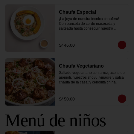
Chaufa Especial
¡La joya de nuestra técnica chaufera! 
Con panceta de cerdo macerada y 
salteada hasta conseguir nuestro 
ahumadito único y bañada en salsa 
dulce a base de miso acompañado con 
langostinos y pollo.
S/ 46.00
Chaufa Vegetariano
Saltado vegetariano con arroz, aceite de 
ajonjolí, nuestros shoyu, vinagre y salsa 
chaufa de la casa; y cebollita china.
S/ 50.00
Menú de niños