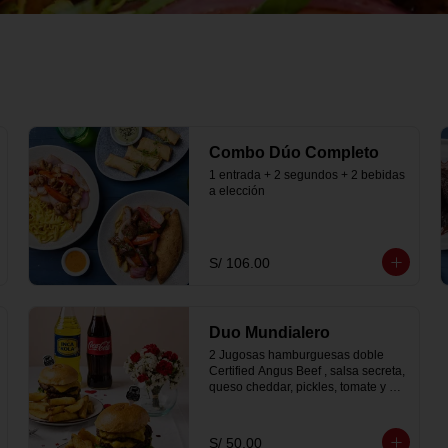
Combo Dúo Completo
1 entrada + 2 segundos + 2 bebidas 
a elección
S/ 106.00
Duo Mundialero
2 Jugosas hamburguesas doble 
Certified Angus Beef , salsa secreta, 
queso cheddar, pickles, tomate y 
lechuga, acompañado de papas 
fritas peruanitas mas 2 bebidas a 
elección
S/ 50.00