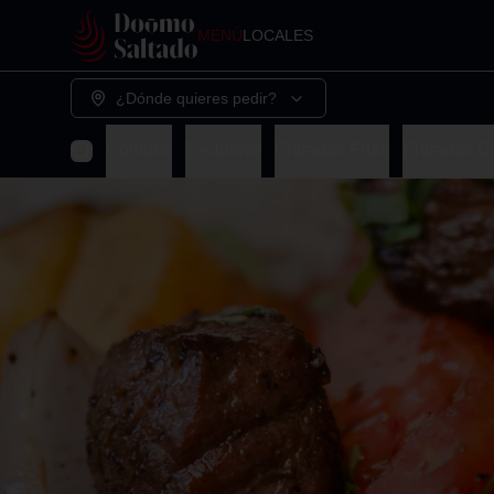
MENÚ
LOCALES
¿Dónde quieres pedir?
Combos
Exclusivo
Entradas Frías
Entradas C