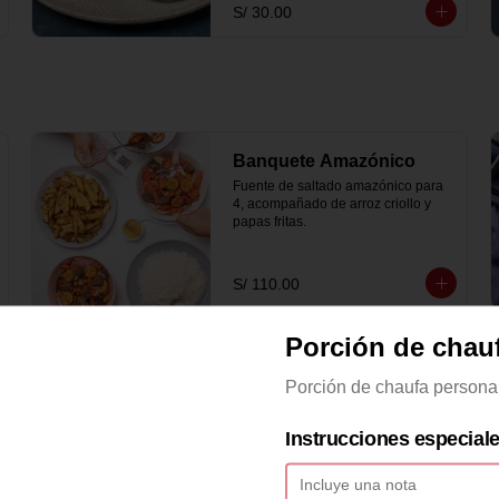
S/ 30.00
Banquete Amazónico
Fuente de saltado amazónico para 
4, acompañado de arroz criollo y 
papas fritas.
S/ 110.00
Porción de chau
Banquete de Saltado de
Porción de chaufa persona
pollo
Fuente de pollo saltado para 4, 
acompañado de arroz y papas fritas.
Instrucciones especial
S/ 121.00