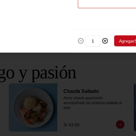
Agregar
go y pasión
Chaufa Saltado
Arroz chaufa guarnición 
acompañado de proteína saltada al 
wok.
S/ 43.00