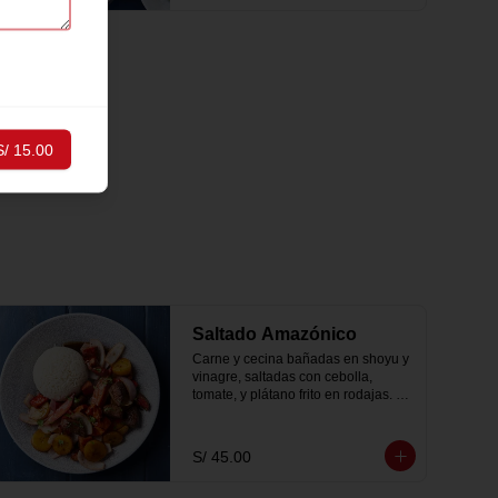
S/ 15.00
Saltado Amazónico
Carne y cecina bañadas en shoyu y 
vinagre, saltadas con cebolla, 
tomate, y plátano frito en rodajas. 
servido con papas fritas peruanitas 
y arroz criollo
S/ 45.00