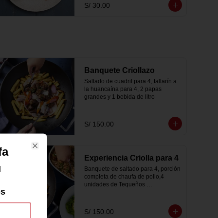
S/ 30.00
Banquete Criollazo
Saltado de cuadril para 4, tallarín a 
la huancaína para 4, 2 papas 
grandes y 1 bebida de litro
S/ 150.00
fa
Close
Experiencia Criolla para 4
l
Banquete de saltado para 4, porción 
completa de chaufa de pollo,4 
unidades de Tequeños 
es
Cheeseburger + 1 bebida de litro
S/ 150.00