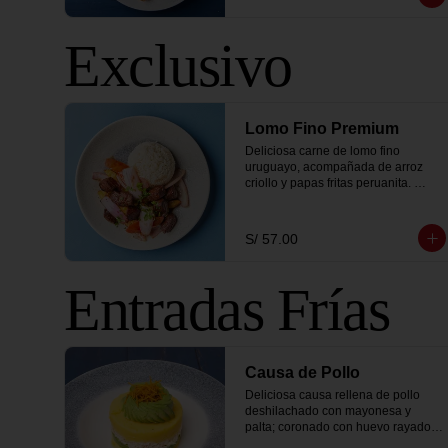
Exclusivo
Lomo Fino Premium
Deliciosa carne de lomo fino 
uruguayo, acompañada de arroz 
criollo y papas fritas peruanita. 
(exclusivo hasta agotar stock)
S/ 57.00
Entradas Frías
Causa de Pollo
Deliciosa causa rellena de pollo 
deshilachado con mayonesa y 
palta; coronado con huevo rayado, 
hilos de camote frito y lechuga.