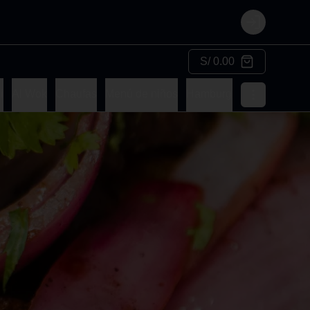
Login
S/ 0.00
i
Al Wok
Chaufas
Menú de niños
Hamburguesas
Makis