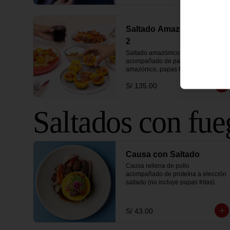
Saltado Amazónico para
2
Saltado amazónico para 2, 
acompañado de patacones, chaufa 
amazónico, papas fritas y bebida de 
1 litro
S/ 135.00
Saltados con fue
Causa con Saltado
Causa rellena de pollo 
acompañado de proteína a elección 
saltado (no incluye papas fritas).
S/ 43.00