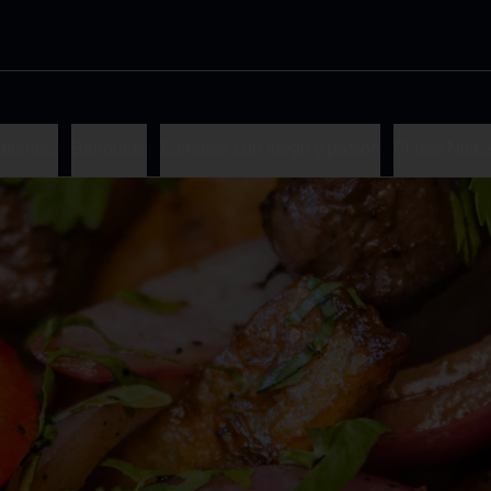
alientes
Banquete
Saltados con fuego y pasión
Platos Nikke