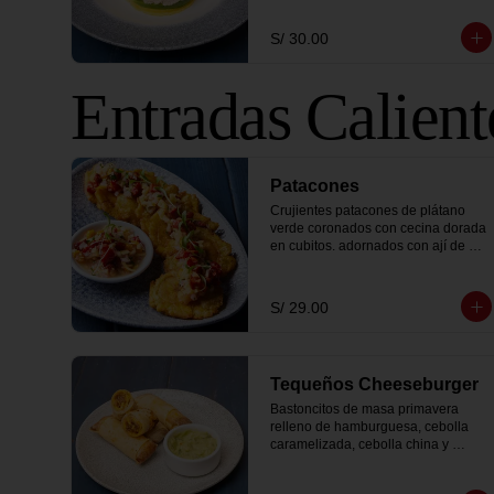
S/ 30.00
Entradas Calient
Patacones
Crujientes patacones de plátano 
verde coronados con cecina dorada 
en cubitos. adornados con ají de 
cocona fresco y brotes de culantro.
S/ 29.00
Tequeños Cheeseburger
Bastoncitos de masa primavera 
relleno de hamburguesa, cebolla 
caramelizada, cebolla china y 
queso cheddar.