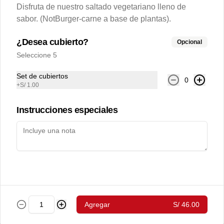
huancaina
Disfruta de nuestro saltado vegetariano lleno de
Porción tallarines con salsa huancaína.
sabor. (NotBurger-carne a base de plantas).
¿Desea cubierto?
Opcional
S/ 16.00
Seleccione 5
Set de cubiertos
Política de
Porción tallarines al pesto
0
+
S/ 1.00
Porción tallarines en salsa  pesto
Cookies
Instrucciones especiales
Haga clic en Aceptar para permitir que Justo use cookies
S/ 16.00
a fin de personalizar este sitio, publicar anuncios y medir
su eficiencia en otras apps y sitios web, incluidas las
redes sociales. Personalice sus preferencias en
Configuración de cookies. Conozca más sobre nuestra
Política de Cookies
.
Configuración de cookies
Aceptar
Agregar
S/ 46.00