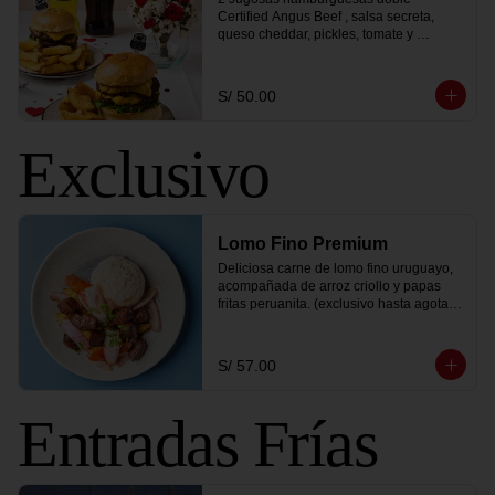
Certified Angus Beef , salsa secreta, 
queso cheddar, pickles, tomate y 
lechuga, acompañado de papas fritas 
peruanitas mas 2 bebidas a elección
S/ 50.00
Exclusivo
Lomo Fino Premium
Deliciosa carne de lomo fino uruguayo, 
acompañada de arroz criollo y papas 
fritas peruanita. (exclusivo hasta agotar 
stock)
S/ 57.00
Entradas Frías