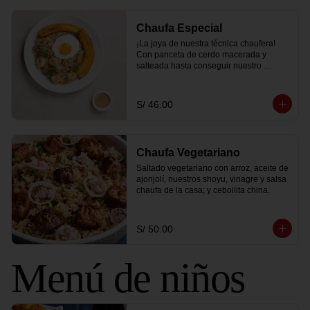
Chaufa Especial
¡La joya de nuestra técnica chaufera! 
Con panceta de cerdo macerada y 
salteada hasta conseguir nuestro 
ahumadito único y bañada en salsa 
dulce a base de miso acompañado con 
langostinos y pollo.
S/ 46.00
Chaufa Vegetariano
Saltado vegetariano con arroz, aceite de 
ajonjolí, nuestros shoyu, vinagre y salsa 
chaufa de la casa; y cebollita china.
S/ 50.00
Menú de niños