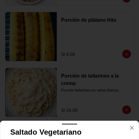
Porción de plátano frito
S/ 6.00
Porción de tallarines a la
crema
Porción tallarines en salsa blanca.
S/ 16.00
Saltado Vegetariano
Porción de tallarines a la