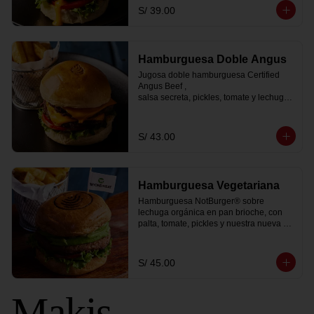
viene con

S/ 39.00
papas fritas peruanitas y 1 bebida coca 
cola zero.
Hamburguesa Doble Angus
Jugosa doble hamburguesa Certified 
Angus Beef ,

salsa secreta, pickles, tomate y lechugas 
acompañado

de papas fritas peruanitas y 1 coca cola 
zero
S/ 43.00
Hamburguesa Vegetariana
Hamburguesa NotBurger® sobre 
lechuga orgánica en pan brioche, con 
palta, tomate, pickles y nuestra nueva y 
sorprendente salsa golf vegana. Te la 
servimos con una porción de papa 
peruanita frita y 1 coca cola zero.
S/ 45.00
Makis