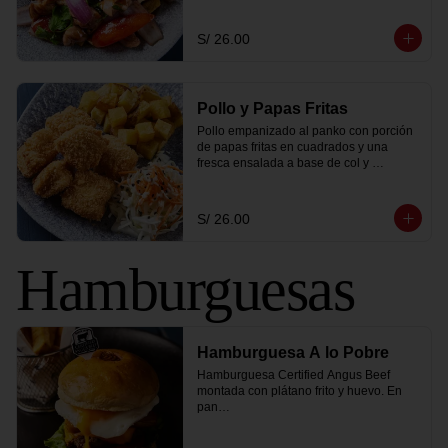
S/ 26.00
Pollo y Papas Fritas
Pollo empanizado al panko con porción 
de papas fritas en cuadrados y una 
fresca ensalada a base de col y 
zanahoria.
S/ 26.00
Hamburguesas
Hamburguesa A lo Pobre
Hamburguesa Certified Angus Beef 
montada con plátano frito y huevo. En 
pan

brioche dorado, lleva tomate, lechuga, 
salsa golf de la casa, queso cheddar y 