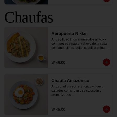
Chaufas
Aeropuerto Nikkei
Arroz y fideo fritos ahumaditos al wok - 
con nuestro vinagre y shoyu de la casa - 
con langostinos, pollo, cebollita china, 
moyashi (frejolito chino), una tortilla 
montada y coronada con chalaquita y 
salsa tiradito.
S/ 46.00
Chaufa Amazónico
Arroz criollo, cecina, chorizo y huevo, 
saltados con shoyu y salsa ostión y 
aromatizados 

con pachikay y aceite de ajonjolí. Se 
sirve con plátano bellaco frito y cebollita 
china.
S/ 45.00