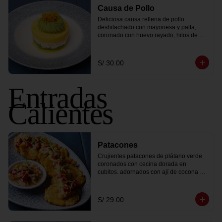
Causa de Pollo
Deliciosa causa rellena de pollo 
deshilachado con mayonesa y palta; 
coronado con huevo rayado, hilos de 
camote frito y lechuga.
S/ 30.00
Entradas
Calientes
Patacones
Crujientes patacones de plátano verde 
coronados con cecina dorada en 
cubitos. adornados con ají de cocona 
fresco y brotes de culantro.
S/ 29.00