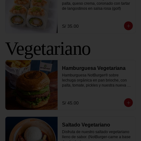
palta, queso crema, coronado con tartar 
de langostinos en salsa rosa (golf)
S/ 35.00
Vegetariano
Hamburguesa Vegetariana
Hamburguesa NotBurger® sobre 
lechuga orgánica en pan brioche, con 
palta, tomate, pickles y nuestra nueva y 
sorprendente salsa golf vegana. Te la 
servimos con una porción de papa 
peruanita frita y 1 coca cola zero.
S/ 45.00
Saltado Vegetariano
Disfruta de nuestro saltado vegetariano 
lleno de sabor. (NotBurger-carne a base 